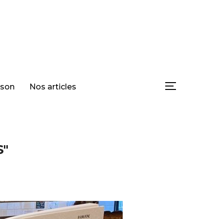
ison
Nos articles
PERMUTER L
S"