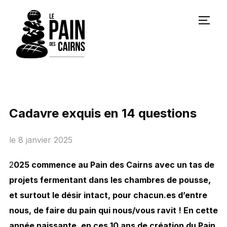
PERM
Cadavre exquis en 14 questions
le
8 janvier 2025
2
025 commence au Pain des Cairns avec un tas de
projets fermentant dans les chambres de pousse,
et surtout le désir intact, pour chacun.es d’entre
nous, de faire du pain qui nous/vous ravit ! En cette
année naissante, en ces 10 ans de création du Pain